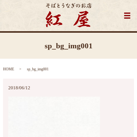
メ
sp_bg_img001
HOME
sp_bg_img001
2018/06/12