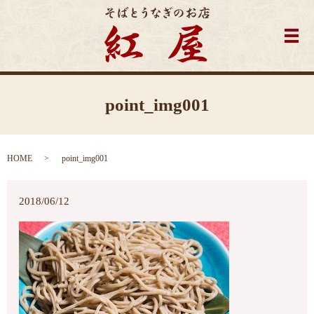
メ
point_img001
HOME
point_img001
2018/06/12