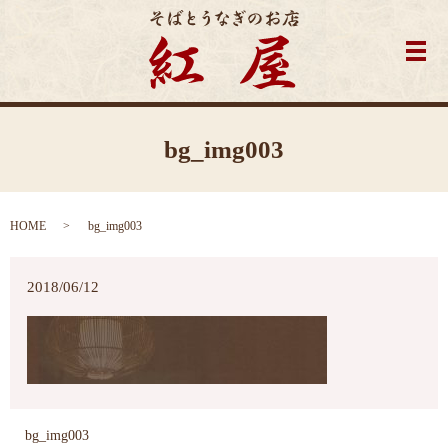
メ
bg_img003
HOME
bg_img003
2018/06/12
bg_img003